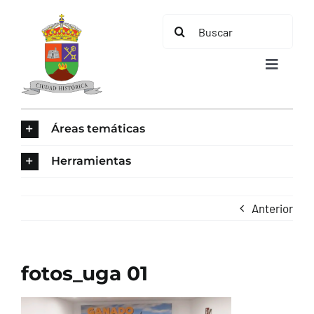
Saltar
Buscar:
al
contenido
Toggle
Navigat
INICIO
Áreas temáticas
ÁREAS TEMÁTICAS
Herramientas
EL MUNICIPIO
Anterior
AYUNTAMIENTO
fotos_uga 01
TURISMO