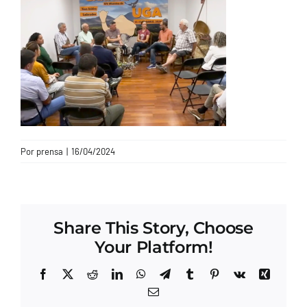
CONTACTO
Por
prensa
|
16/04/2024
Share This Story, Choose
Your Platform!
Facebook
X
Reddit
LinkedIn
WhatsApp
Telegram
Tumblr
Pinterest
Vk
Xing
Correo
electrónico