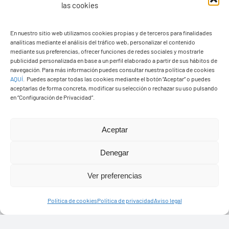
las cookies
En nuestro sitio web utilizamos cookies propias y de terceros para finalidades
analíticas mediante el análisis del tráfico web, personalizar el contenido
Ayuntamiento de Yaiza
mediante sus preferencias, ofrecer funciones de redes sociales y mostrarle
Pza. de Los Remedios, 1
publicidad personalizada en base a un perfil elaborado a partir de sus hábitos de
navegación. Para más información puedes consultar nuestra política de cookies
35570 – Yaiza
AQUÍ
.
Puedes aceptar todas las cookies mediante el botón “Aceptar” o puedes
Tel:
928 83 62 20
aceptarlas de forma concreta, modificar su selección o rechazar su uso pulsando
en “Configuración de Privacidad”.
Toggle
Aceptar
Navigation
© Copyright2026 Ayuntamiento de Yaiza - Todos los
Transparencia
Denegar
derechos reservads
Ver preferencias
Aviso legal
Diseño web Solucionet.com
&
Cibernatural
Política de cookies
Política de privacidad
Aviso legal
Política de privacidad