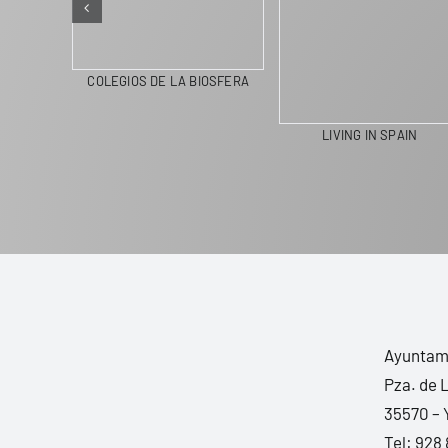
COLEGIOS DE LA BIOSFERA
LIVING IN SPAIN
Ayuntami
Pza. de 
35570 – 
Tel:
928 