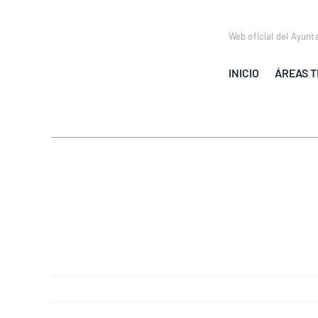
Saltar
al
Web oficial del Ayunt
contenido
INICIO
ÁREAS T