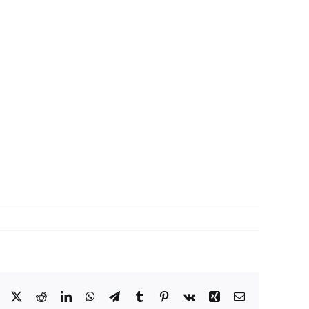
Facebook
X
Reddit
LinkedIn
WhatsApp
Telegram
Tumblr
Pinterest
Vk
Xing
Correo
electrónico