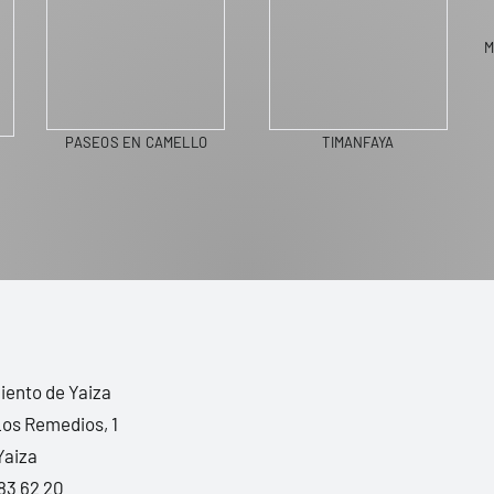
M
PASEOS EN CAMELLO
TIMANFAYA
ento de Yaiza
Los Remedios, 1
Yaiza
83 62 20