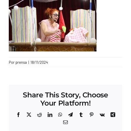
CONTACTO
Por
prensa
|
18/11/2024
Share This Story, Choose
Your Platform!
Facebook
X
Reddit
LinkedIn
WhatsApp
Telegram
Tumblr
Pinterest
Vk
Xing
Correo
electrónico