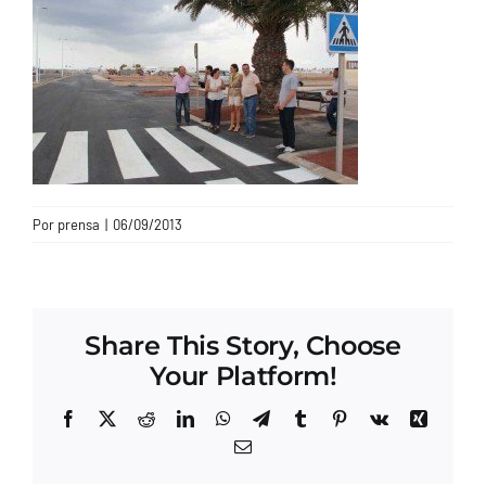
CONTACTO
Por
prensa
|
06/09/2013
Share This Story, Choose
Your Platform!
Facebook
X
Reddit
LinkedIn
WhatsApp
Telegram
Tumblr
Pinterest
Vk
Xing
Correo
electrónico