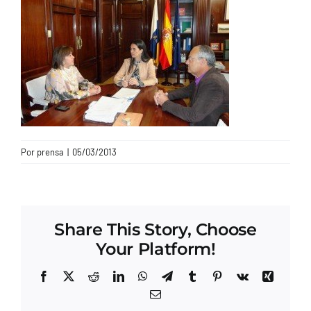
CONTACTO
Por
prensa
|
05/03/2013
Share This Story, Choose
Your Platform!
Facebook
X
Reddit
LinkedIn
WhatsApp
Telegram
Tumblr
Pinterest
Vk
Xing
Correo
electrónico