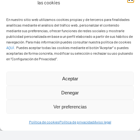
las cookies
En nuestro sitio web utilizamos cookies propias y de terceros para finalidades
analíticas mediante el análisis del tráfico web, personalizar el contenido
Ayuntamiento de Yaiza
mediante sus preferencias, ofrecer funciones de redes sociales y mostrarle
Pza. de Los Remedios, 1
publicidad personalizada en base a un perfil elaborado a partir de sus hábitos de
navegación. Para más información puedes consultar nuestra política de cookies
35570 – Yaiza
AQUÍ
.
Puedes aceptar todas las cookies mediante el botón “Aceptar” o puedes
Tel:
928 83 62 20
aceptarlas de forma concreta, modificar su selección o rechazar su uso pulsando
en “Configuración de Privacidad”.
Toggle
Aceptar
Navigation
© Copyright2026 Ayuntamiento de Yaiza - Todos los
Transparencia
Denegar
derechos reservads
Ver preferencias
Aviso legal
Diseño web Solucionet.com
&
Cibernatural
Política de cookies
Política de privacidad
Aviso legal
Política de privacidad