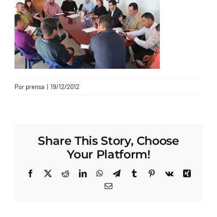
CONTACTO
Por
prensa
|
19/12/2012
Share This Story, Choose
Your Platform!
Facebook
X
Reddit
LinkedIn
WhatsApp
Telegram
Tumblr
Pinterest
Vk
Xing
Correo
electrónico