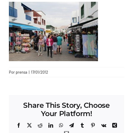
CONTACTO
Por
prensa
|
17/01/2012
Share This Story, Choose
Your Platform!
Facebook
X
Reddit
LinkedIn
WhatsApp
Telegram
Tumblr
Pinterest
Vk
Xing
Correo