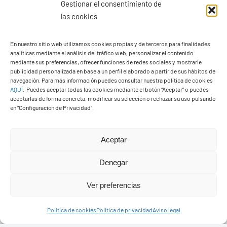
Gestionar el consentimiento de
las cookies
En nuestro sitio web utilizamos cookies propias y de terceros para finalidades
analíticas mediante el análisis del tráfico web, personalizar el contenido
Ayuntamiento de Yaiza
mediante sus preferencias, ofrecer funciones de redes sociales y mostrarle
Pza. de Los Remedios, 1
publicidad personalizada en base a un perfil elaborado a partir de sus hábitos de
navegación. Para más información puedes consultar nuestra política de cookies
35570 – Yaiza
AQUÍ
.
Puedes aceptar todas las cookies mediante el botón “Aceptar” o puedes
Tel:
928 83 62 20
aceptarlas de forma concreta, modificar su selección o rechazar su uso pulsando
en “Configuración de Privacidad”.
Toggle
Aceptar
Navigation
© Copyright2026 Ayuntamiento de Yaiza - Todos los
Transparencia
Denegar
derechos reservads
Ver preferencias
Aviso legal
Diseño web Solucionet.com
&
Cibernatural
Política de cookies
Política de privacidad
Aviso legal