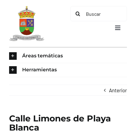
Saltar
Buscar:
al
contenido
Toggle
Navigat
INICIO
Áreas temáticas
ÁREAS TEMÁTICAS
Herramientas
EL MUNICIPIO
Anterior
AYUNTAMIENTO
Calle Limones de Playa
TURISMO
Blanca