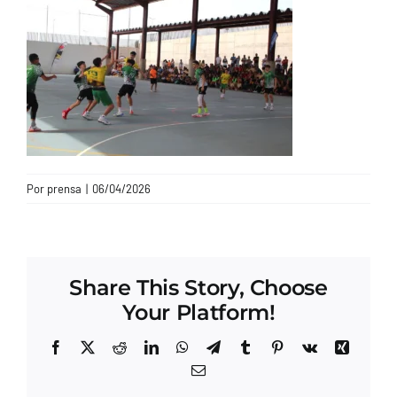
CONTACTO
Por
prensa
|
06/04/2026
Share This Story, Choose
Your Platform!
Facebook
X
Reddit
LinkedIn
WhatsApp
Telegram
Tumblr
Pinterest
Vk
Xing
Correo
electrónico