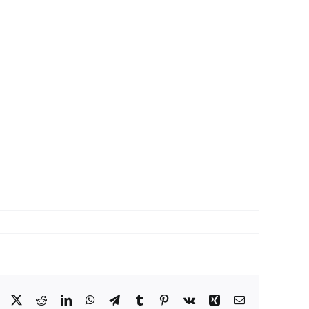
Facebook
X
Reddit
LinkedIn
WhatsApp
Telegram
Tumblr
Pinterest
Vk
Xing
Correo