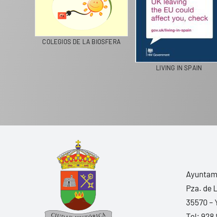
CICLA
COLEGIOS DE LA BIOSFERA
LIVING IN SPAIN
Ayuntami
Pza. de 
35570 – 
Tel:
928 