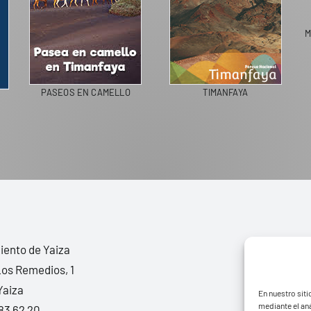
M
PASEOS EN CAMELLO
TIMANFAYA
ento de Yaiza
Los Remedios, 1
Yaiza
En nuestro siti
mediante el aná
83 62 20