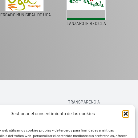
ERCADO MUNICIPAL DE UGA
LANZAROTE RECICLA
COLEGI
TRANSPARENCIA
Gestionar el consentimiento de las cookies
AVISO LEGAL
o web utilizamos cookies propias y de terceros para finalidades analíticas
POLÍTICA DE PRIVACIDAD
lisis del tráfico web, personalizar el contenido mediante sus preferencias, ofrecer