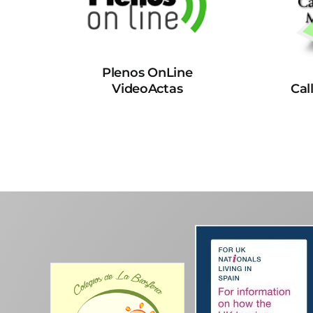
Plenos OnLine
VideoActas
Cal