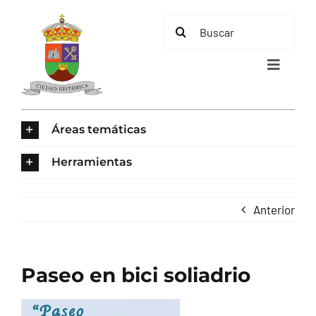
Saltar
Buscar:
al
contenido
Toggle
Navigat
INICIO
Áreas temáticas
ÁREAS TEMÁTICAS
Herramientas
EL MUNICIPIO
Anterior
AYUNTAMIENTO
Paseo en bici soliadrio
TURISMO