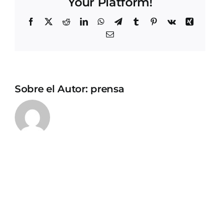
Your Platform!
Facebook
X
Reddit
LinkedIn
WhatsApp
Telegram
Tumblr
Pinterest
Vk
Xing
Correo
electrónico
Sobre el Autor:
prensa