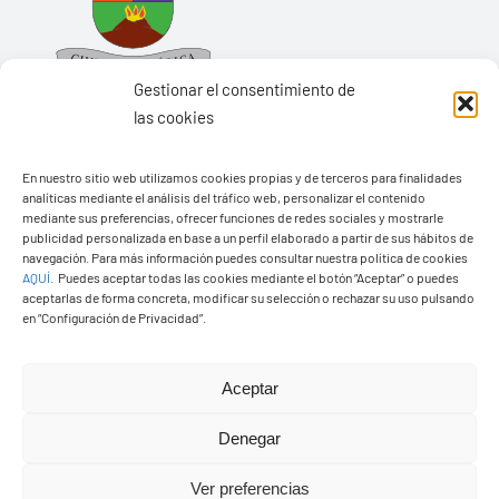
Gestionar el consentimiento de
las cookies
En nuestro sitio web utilizamos cookies propias y de terceros para finalidades
Ayuntamiento de Yaiza
analíticas mediante el análisis del tráfico web, personalizar el contenido
mediante sus preferencias, ofrecer funciones de redes sociales y mostrarle
Pza. de Los Remedios, 1
publicidad personalizada en base a un perfil elaborado a partir de sus hábitos de
35570 – Yaiza
navegación. Para más información puedes consultar nuestra política de cookies
AQUÍ
.
Puedes aceptar todas las cookies mediante el botón “Aceptar” o puedes
Tel:
928 83 62 20
aceptarlas de forma concreta, modificar su selección o rechazar su uso pulsando
en “Configuración de Privacidad”.
Toggle
Aceptar
Navigation
© Copyright2026 Ayuntamiento de Yaiza - Todos los
Transparencia
Denegar
derechos reservads
Ver preferencias
Aviso legal