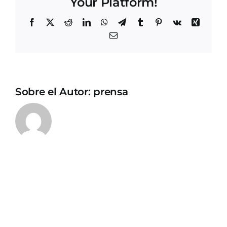
Your Platform!
Facebook
X
Reddit
LinkedIn
WhatsApp
Telegram
Tumblr
Pinterest
Vk
Xing
Correo
electrónico
Sobre el Autor:
prensa