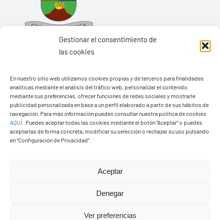
Gestionar el consentimiento de
las cookies
En nuestro sitio web utilizamos cookies propias y de terceros para finalidades
Ayuntamiento de Yaiza
analíticas mediante el análisis del tráfico web, personalizar el contenido
mediante sus preferencias, ofrecer funciones de redes sociales y mostrarle
Pza. de Los Remedios, 1
publicidad personalizada en base a un perfil elaborado a partir de sus hábitos de
35570 – Yaiza
navegación. Para más información puedes consultar nuestra política de cookies
AQUÍ
.
Puedes aceptar todas las cookies mediante el botón “Aceptar” o puedes
Tel:
928 83 62 20
aceptarlas de forma concreta, modificar su selección o rechazar su uso pulsando
en “Configuración de Privacidad”.
Toggle
Aceptar
Navigation
© Copyright2026 Ayuntamiento de Yaiza - Todos los
Transparencia
Denegar
derechos reservads
Ver preferencias
Aviso legal