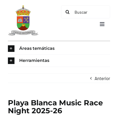
Saltar
Buscar:
al
contenido
Toggle
Navigat
INICIO
Áreas temáticas
ÁREAS TEMÁTICAS
Herramientas
EL MUNICIPIO
Anterior
AYUNTAMIENTO
Playa Blanca Music Race
TURISMO
Night 2025-26