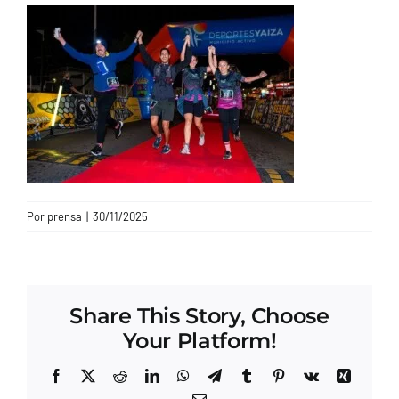
CONTACTO
Por
prensa
|
30/11/2025
Share This Story, Choose
Your Platform!
Facebook
X
Reddit
LinkedIn
WhatsApp
Telegram
Tumblr
Pinterest
Vk
Xing
Correo