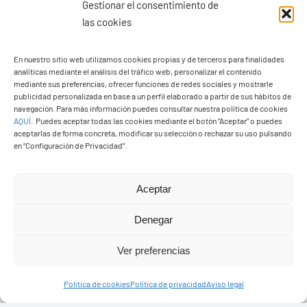
Gestionar el consentimiento de
las cookies
En nuestro sitio web utilizamos cookies propias y de terceros para finalidades
analíticas mediante el análisis del tráfico web, personalizar el contenido
Ayuntamiento de Yaiza
mediante sus preferencias, ofrecer funciones de redes sociales y mostrarle
Pza. de Los Remedios, 1
publicidad personalizada en base a un perfil elaborado a partir de sus hábitos de
navegación. Para más información puedes consultar nuestra política de cookies
35570 – Yaiza
AQUÍ
.
Puedes aceptar todas las cookies mediante el botón “Aceptar” o puedes
Tel:
928 83 62 20
aceptarlas de forma concreta, modificar su selección o rechazar su uso pulsando
en “Configuración de Privacidad”.
Toggle
Aceptar
Navigation
© Copyright2026 Ayuntamiento de Yaiza - Todos los
Transparencia
Denegar
derechos reservads
Ver preferencias
Aviso legal
Diseño web Solucionet.com
&
Cibernatural
Política de cookies
Política de privacidad
Aviso legal