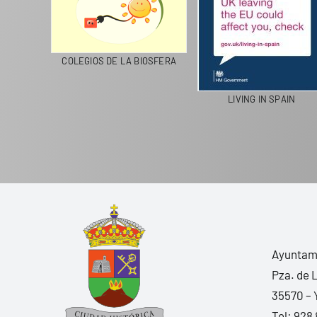
CICLA
COLEGIOS DE LA BIOSFERA
LIVING IN SPAIN
Ayuntami
Pza. de 
35570 – 
Tel:
928 