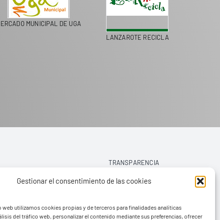
ERCADO MUNICIPAL DE UGA
LANZAROTE RECICLA
COLEGI
TRANSPARENCIA
Gestionar el consentimiento de las cookies
AVISO LEGAL
o web utilizamos cookies propias y de terceros para finalidades analíticas
POLÍTICA DE PRIVACIDAD
lisis del tráfico web, personalizar el contenido mediante sus preferencias, ofrecer