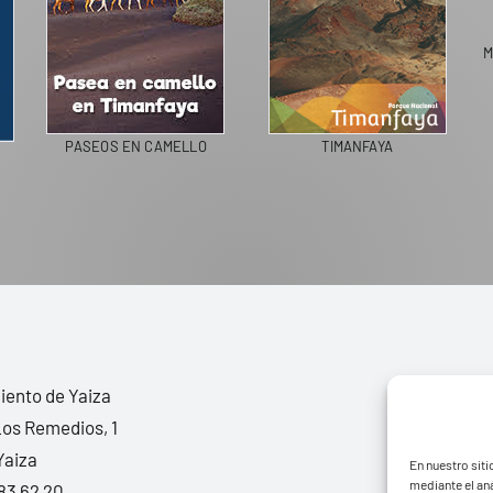
M
PASEOS EN CAMELLO
TIMANFAYA
ento de Yaiza
Los Remedios, 1
Yaiza
En nuestro siti
mediante el aná
83 62 20