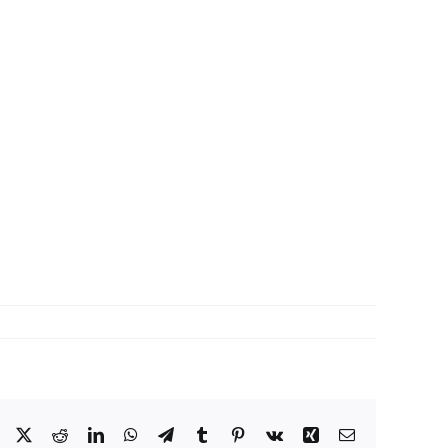
Facebook
X
Reddit
LinkedIn
WhatsApp
Telegram
Tumblr
Pinterest
Vk
Xing
Correo