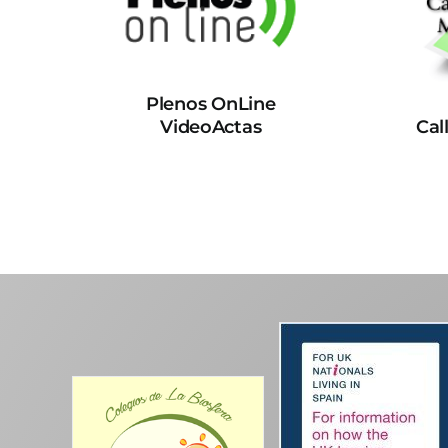
Plenos OnLine
VideoActas
Cal