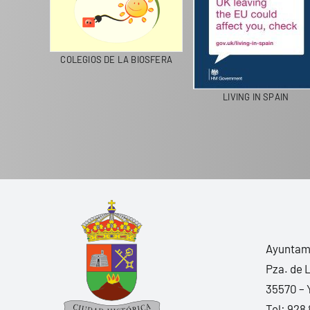
CICLA
COLEGIOS DE LA BIOSFERA
LIVING IN SPAIN
Ayuntami
Pza. de 
35570 – 
Tel:
928 