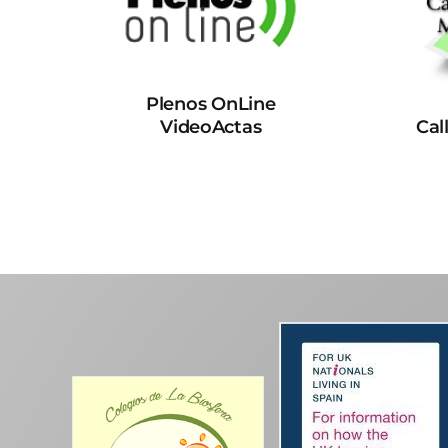
Plenos OnLine
VideoActas
Cal