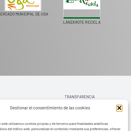
ERCADO MUNICIPAL DE UGA
LANZAROTE RECICLA
COLEGI
TRANSPARENCIA
Gestionar el consentimiento de las cookies
AVISO LEGAL
o web utilizamos cookies propias y de terceros para finalidades analíticas
POLÍTICA DE PRIVACIDAD
lisis del tráfico web, personalizar el contenido mediante sus preferencias, ofrecer