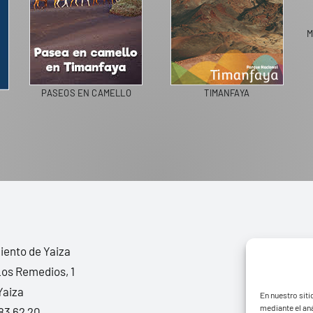
M
PASEOS EN CAMELLO
TIMANFAYA
ento de Yaiza
Los Remedios, 1
Yaiza
En nuestro siti
mediante el aná
83 62 20