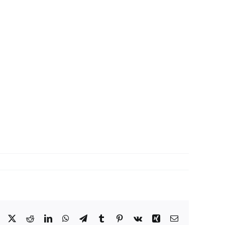
Facebook
X
Reddit
LinkedIn
WhatsApp
Telegram
Tumblr
Pinterest
Vk
Xing
Correo