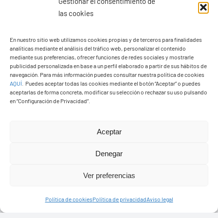
Gestionar el consentimiento de
las cookies
En nuestro sitio web utilizamos cookies propias y de terceros para finalidades
analíticas mediante el análisis del tráfico web, personalizar el contenido
Ayuntamiento de Yaiza
mediante sus preferencias, ofrecer funciones de redes sociales y mostrarle
Pza. de Los Remedios, 1
publicidad personalizada en base a un perfil elaborado a partir de sus hábitos de
navegación. Para más información puedes consultar nuestra política de cookies
35570 – Yaiza
AQUÍ
.
Puedes aceptar todas las cookies mediante el botón “Aceptar” o puedes
Tel:
928 83 62 20
aceptarlas de forma concreta, modificar su selección o rechazar su uso pulsando
en “Configuración de Privacidad”.
Toggle
Aceptar
Navigation
© Copyright2026 Ayuntamiento de Yaiza - Todos los
Transparencia
Denegar
derechos reservads
Ver preferencias
Aviso legal
Diseño web Solucionet.com
&
Cibernatural
Política de cookies
Política de privacidad
Aviso legal
Política de privacidad