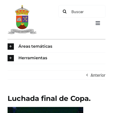
Saltar
Buscar:
al
contenido
Toggle
Navigat
INICIO
Áreas temáticas
ÁREAS TEMÁTICAS
Herramientas
EL MUNICIPIO
Anterior
AYUNTAMIENTO
Luchada final de Copa.
TURISMO