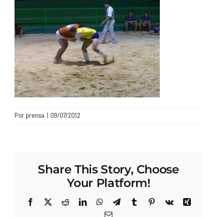
CONTACTO
Por
prensa
|
09/07/2012
Share This Story, Choose
Your Platform!
Facebook
X
Reddit
LinkedIn
WhatsApp
Telegram
Tumblr
Pinterest
Vk
Xing
Correo