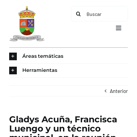
Saltar
Buscar:
al
contenido
Toggle
Navigat
INICIO
Áreas temáticas
ÁREAS TEMÁTICAS
Herramientas
EL MUNICIPIO
Anterior
AYUNTAMIENTO
Gladys Acuña, Francisca
TURISMO
Luengo y un técnico