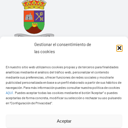
Gestionar el consentimiento de
las cookies
En nuestro sitio web utilizamos cookies propias y de terceros para finalidades
Ayuntamiento de Yaiza
analíticas mediante el análisis del tráfico web, personalizar el contenido
mediante sus preferencias, ofrecer funciones de redes sociales y mostrarle
Pza. de Los Remedios, 1
publicidad personalizada en base a un perfil elaborado a partir de sus hábitos de
navegación. Para más información puedes consultar nuestra política de cookies
35570 – Yaiza
AQUÍ
.
Puedes aceptar todas las cookies mediante el botón “Aceptar” o puedes
Tel:
928 83 62 20
aceptarlas de forma concreta, modificar su selección o rechazar su uso pulsando
en “Configuración de Privacidad”.
Toggle
Aceptar
Navigation