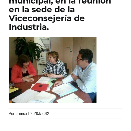
municipal, en la reunión
en la sede de la
CONTACTO
Viceconsejería de
Industria.
Por
prensa
|
20/03/2012