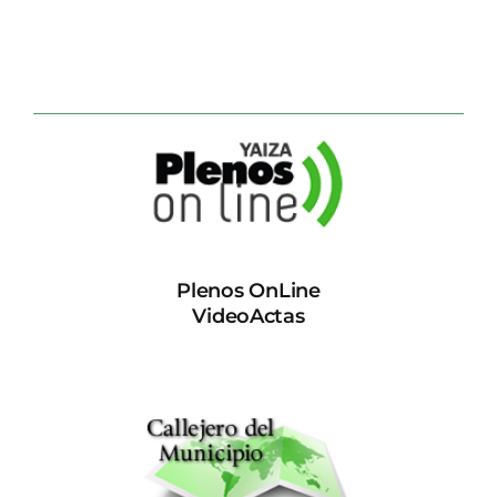
Plenos OnLine
VideoActas