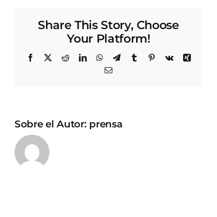
Share This Story, Choose
Your Platform!
Facebook
X
Reddit
LinkedIn
WhatsApp
Telegram
Tumblr
Pinterest
Vk
Xing
Correo
electrónico
Sobre el Autor:
prensa