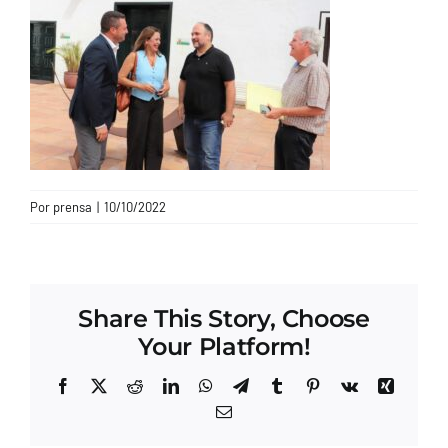
CONTACTO
Por
prensa
|
10/10/2022
Share This Story, Choose
Your Platform!
Facebook
X
Reddit
LinkedIn
WhatsApp
Telegram
Tumblr
Pinterest
Vk
Xing
Correo
electrónico