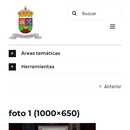
Saltar
Buscar:
al
contenido
Toggle
Navigat
INICIO
Áreas temáticas
ÁREAS TEMÁTICAS
Herramientas
EL MUNICIPIO
Anterior
AYUNTAMIENTO
foto 1 (1000×650)
TURISMO