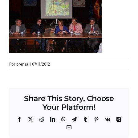
CONTACTO
Por
prensa
|
07/11/2012
Share This Story, Choose
Your Platform!
Facebook
X
Reddit
LinkedIn
WhatsApp
Telegram
Tumblr
Pinterest
Vk
Xing
Correo
electrónico