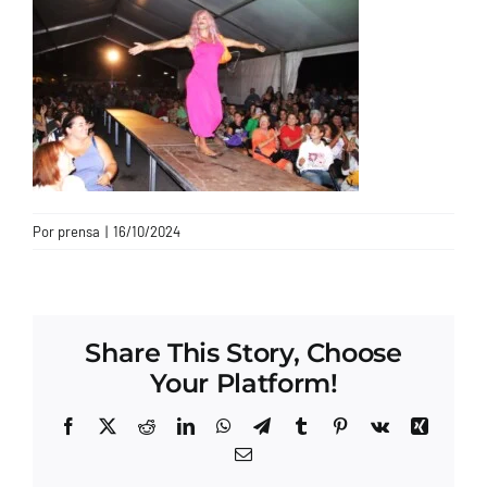
CONTACTO
Por
prensa
|
16/10/2024
Share This Story, Choose
Your Platform!
Facebook
X
Reddit
LinkedIn
WhatsApp
Telegram
Tumblr
Pinterest
Vk
Xing
Correo
electrónico