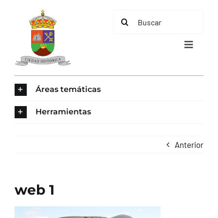
Saltar
Buscar:
al
contenido
Toggle
Navigat
INICIO
Áreas temáticas
ÁREAS TEMÁTICAS
Herramientas
EL MUNICIPIO
Anterior
AYUNTAMIENTO
web 1
TURISMO