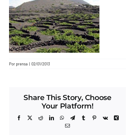
CONTACTO
Por
prensa
|
02/01/2013
Share This Story, Choose
Your Platform!
Facebook
X
Reddit
LinkedIn
WhatsApp
Telegram
Tumblr
Pinterest
Vk
Xing
Correo
electrónico