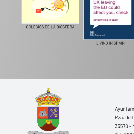
CICLA
COLEGIOS DE LA BIOSFERA
LIVING IN SPAIN
Ayuntami
Pza. de 
35570 – 