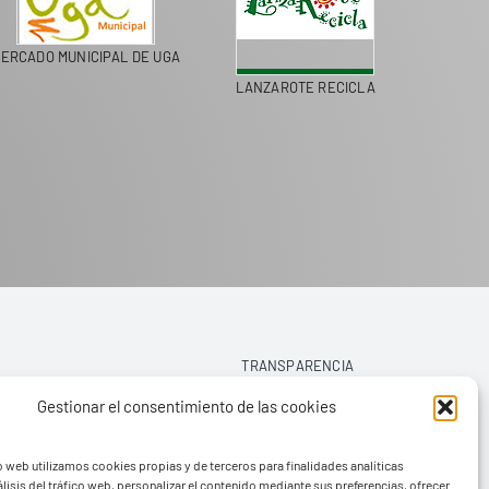
ERCADO MUNICIPAL DE UGA
LANZAROTE RECICLA
COLEGI
TRANSPARENCIA
Gestionar el consentimiento de las cookies
AVISO LEGAL
o web utilizamos cookies propias y de terceros para finalidades analíticas
POLÍTICA DE PRIVACIDAD
lisis del tráfico web, personalizar el contenido mediante sus preferencias, ofrecer