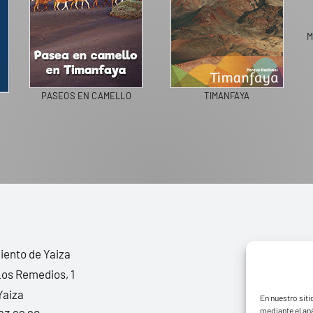
M
PASEOS EN CAMELLO
TIMANFAYA
ento de Yaiza
Los Remedios, 1
Yaiza
En nuestro siti
mediante el aná