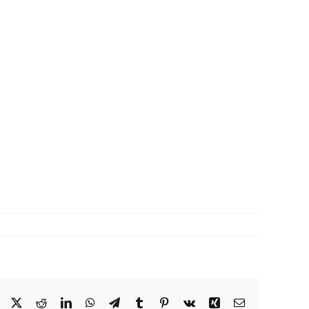
Facebook
X
Reddit
LinkedIn
WhatsApp
Telegram
Tumblr
Pinterest
Vk
Xing
Correo