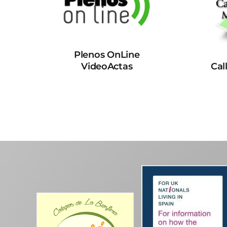
Plenos OnLine
VideoActas
Cal