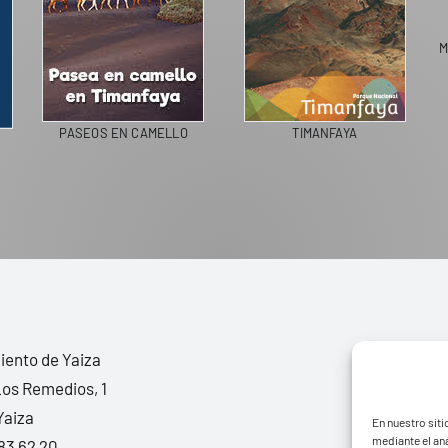
PASEOS EN CAMELLO
TIMANFAYA
ento de Yaiza
Los Remedios, 1
Yaiza
En nuestro siti
mediante el aná
83 62 20