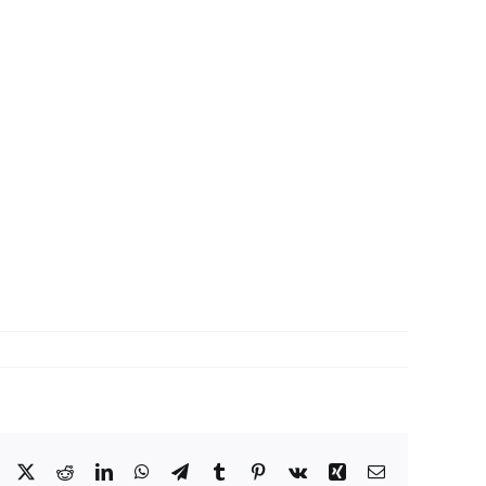
Facebook
X
Reddit
LinkedIn
WhatsApp
Telegram
Tumblr
Pinterest
Vk
Xing
Correo