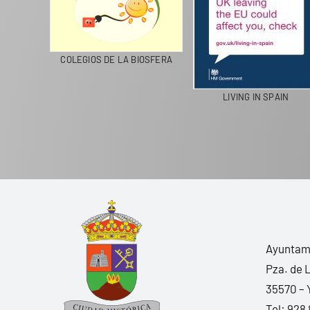
CICLA
COLEGIOS DE LA BIOSFERA
LIVING IN SPAIN
Ayuntami
Pza. de 
35570 – 
Tel:
928 