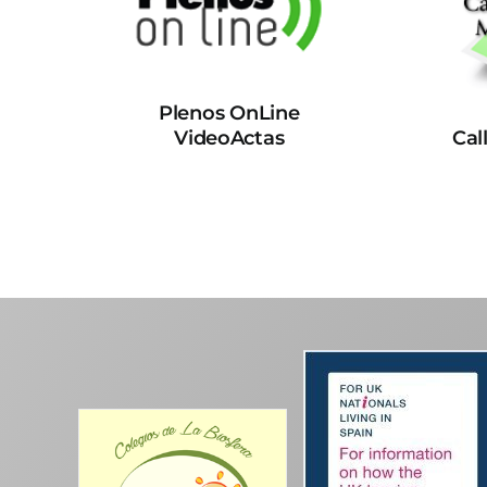
Plenos OnLine
VideoActas
Cal