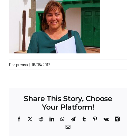
CONTACTO
Por
prensa
|
19/05/2012
Share This Story, Choose
Your Platform!
Facebook
X
Reddit
LinkedIn
WhatsApp
Telegram
Tumblr
Pinterest
Vk
Xing
Correo
electrónico