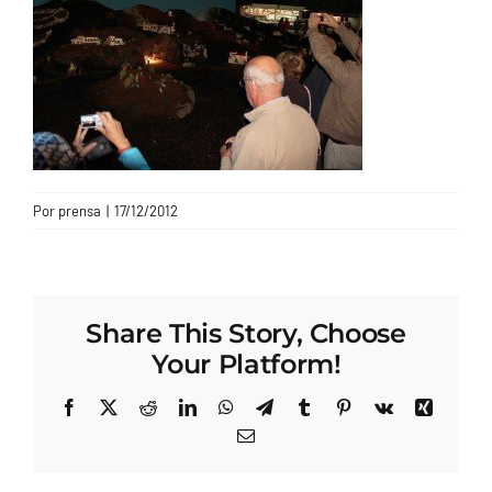
CONTACTO
Por
prensa
|
17/12/2012
Share This Story, Choose
Your Platform!
Facebook
X
Reddit
LinkedIn
WhatsApp
Telegram
Tumblr
Pinterest
Vk
Xing
Correo
electrónico