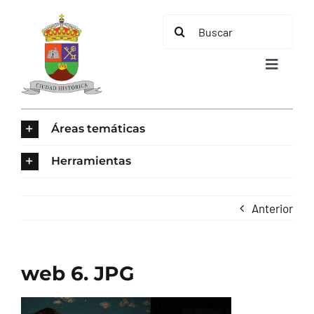
Saltar
Buscar:
al
contenido
Toggle
Navigat
INICIO
Áreas temáticas
ÁREAS TEMÁTICAS
Herramientas
EL MUNICIPIO
Anterior
AYUNTAMIENTO
web 6. JPG
TURISMO