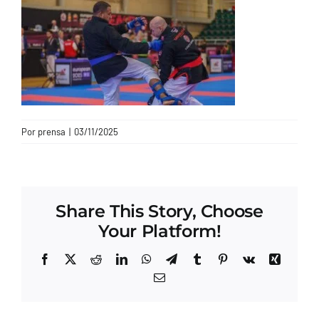
CONTACTO
Por
prensa
|
03/11/2025
Share This Story, Choose
Your Platform!
Facebook
X
Reddit
LinkedIn
WhatsApp
Telegram
Tumblr
Pinterest
Vk
Xing
Correo
electrónico