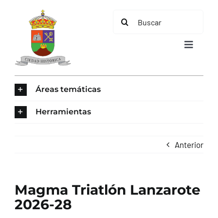
Saltar
Buscar:
al
contenido
Toggle
Navigat
INICIO
Áreas temáticas
ÁREAS TEMÁTICAS
Herramientas
EL MUNICIPIO
Anterior
AYUNTAMIENTO
Magma Triatlón Lanzarote
TURISMO
2026-28