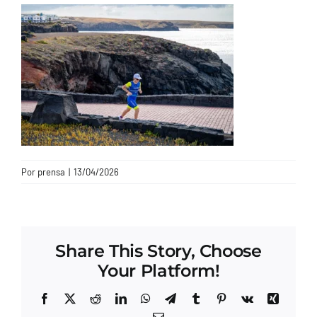
CONTACTO
Por
prensa
|
13/04/2026
Share This Story, Choose
Your Platform!
Facebook
X
Reddit
LinkedIn
WhatsApp
Telegram
Tumblr
Pinterest
Vk
Xing
Correo