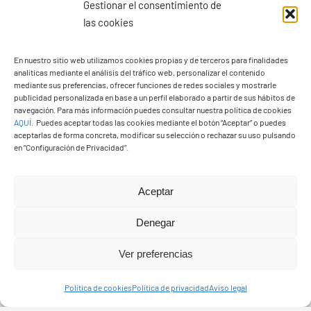
Gestionar el consentimiento de
las cookies
En nuestro sitio web utilizamos cookies propias y de terceros para finalidades
analíticas mediante el análisis del tráfico web, personalizar el contenido
Ayuntamiento de Yaiza
mediante sus preferencias, ofrecer funciones de redes sociales y mostrarle
Pza. de Los Remedios, 1
publicidad personalizada en base a un perfil elaborado a partir de sus hábitos de
navegación. Para más información puedes consultar nuestra política de cookies
35570 – Yaiza
AQUÍ
.
Puedes aceptar todas las cookies mediante el botón “Aceptar” o puedes
Tel:
928 83 62 20
aceptarlas de forma concreta, modificar su selección o rechazar su uso pulsando
en “Configuración de Privacidad”.
Toggle
Aceptar
Navigation
© Copyright2026 Ayuntamiento de Yaiza - Todos los
Transparencia
Denegar
derechos reservads
Ver preferencias
Aviso legal
Diseño web Solucionet.com
&
Cibernatural
Política de cookies
Política de privacidad
Aviso legal