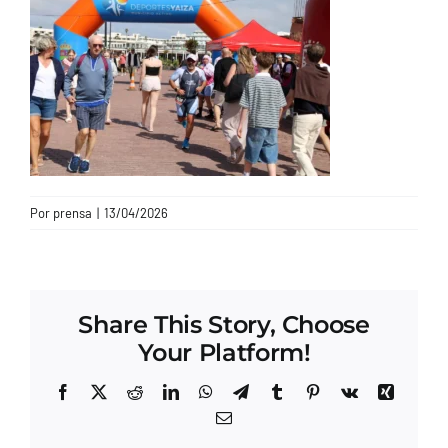
CONTACTO
Por
prensa
|
13/04/2026
Share This Story, Choose
Your Platform!
Facebook
X
Reddit
LinkedIn
WhatsApp
Telegram
Tumblr
Pinterest
Vk
Xing
Correo
electrónico