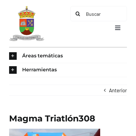
Saltar
Buscar:
al
contenido
Toggle
Navigat
INICIO
Áreas temáticas
ÁREAS TEMÁTICAS
Herramientas
EL MUNICIPIO
Anterior
AYUNTAMIENTO
Magma Triatlón308
TURISMO