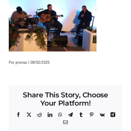
CONTACTO
Por
prensa
|
09/02/2025
Share This Story, Choose
Your Platform!
Facebook
X
Reddit
LinkedIn
WhatsApp
Telegram
Tumblr
Pinterest
Vk
Xing
Correo
electrónico