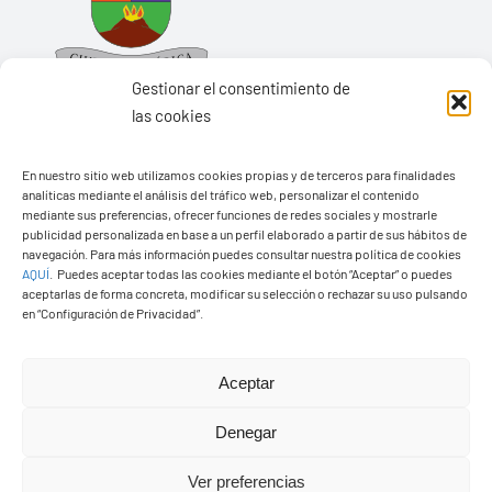
Gestionar el consentimiento de
las cookies
En nuestro sitio web utilizamos cookies propias y de terceros para finalidades
Ayuntamiento de Yaiza
analíticas mediante el análisis del tráfico web, personalizar el contenido
mediante sus preferencias, ofrecer funciones de redes sociales y mostrarle
Pza. de Los Remedios, 1
publicidad personalizada en base a un perfil elaborado a partir de sus hábitos de
navegación. Para más información puedes consultar nuestra política de cookies
35570 – Yaiza
AQUÍ
.
Puedes aceptar todas las cookies mediante el botón “Aceptar” o puedes
Tel:
928 83 62 20
aceptarlas de forma concreta, modificar su selección o rechazar su uso pulsando
en “Configuración de Privacidad”.
Toggle
Aceptar
Navigation
© Copyright2026 Ayuntamiento de Yaiza - Todos los
Transparencia
Denegar
derechos reservads
Ver preferencias