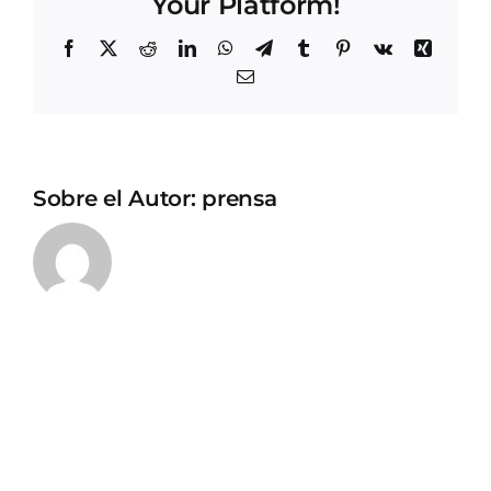
Your Platform!
Facebook
X
Reddit
LinkedIn
WhatsApp
Telegram
Tumblr
Pinterest
Vk
Xing
Correo
electrónico
Sobre el Autor:
prensa