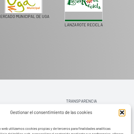
ERCADO MUNICIPAL DE UGA
LANZAROTE RECICLA
COLEGI
TRANSPARENCIA
Gestionar el consentimiento de las cookies
AVISO LEGAL
o web utilizamos cookies propias y de terceros para finalidades analíticas
POLÍTICA DE PRIVACIDAD
lisis del tráfico web, personalizar el contenido mediante sus preferencias, ofrecer