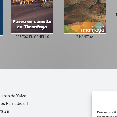
M
PASEOS EN CAMELLO
TIMANFAYA
ento de Yaiza
Los Remedios, 1
Yaiza
En nuestro siti
mediante el aná