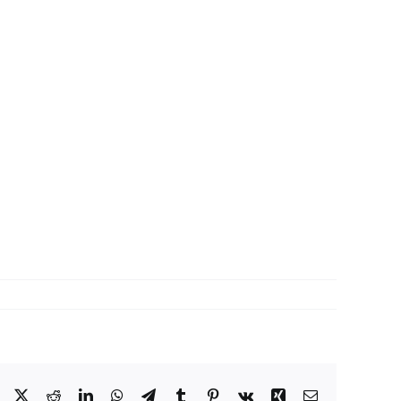
Facebook
X
Reddit
LinkedIn
WhatsApp
Telegram
Tumblr
Pinterest
Vk
Xing
Correo