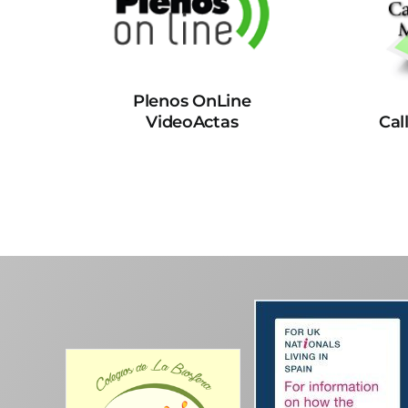
Plenos OnLine
VideoActas
Cal