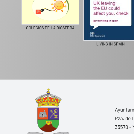
CICLA
COLEGIOS DE LA BIOSFERA
LIVING IN SPAIN
Ayuntami
Pza. de 
35570 – 