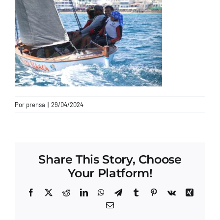
CONTACTO
Por
prensa
|
29/04/2024
Share This Story, Choose
Your Platform!
Facebook
X
Reddit
LinkedIn
WhatsApp
Telegram
Tumblr
Pinterest
Vk
Xing
Correo
electrónico