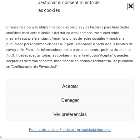
Gestionar el consentimiento de
las cookies
En nuestro sitio web utilizamos cookies propias y de terceros para finalidades
analíticas mediante el análisis del tráfico web, personalizar el contenido
Ayuntamiento de Yaiza
mediante sus preferencias, ofrecer funciones de redes sociales y mostrarle
Pza. de Los Remedios, 1
publicidad personalizada en base a un perfil elaborado a partir de sus hábitos de
navegación. Para más información puedes consultar nuestra política de cookies
35570 – Yaiza
AQUÍ
.
Puedes aceptar todas las cookies mediante el botón “Aceptar” o puedes
Tel:
928 83 62 20
aceptarlas de forma concreta, modificar su selección o rechazar su uso pulsando
en “Configuración de Privacidad”.
Toggle
Aceptar
Navigation
© Copyright2026 Ayuntamiento de Yaiza - Todos los
Transparencia
Denegar
derechos reservads
Ver preferencias
Aviso legal
Diseño web Solucionet.com
&
Cibernatural
Política de cookies
Política de privacidad
Aviso legal