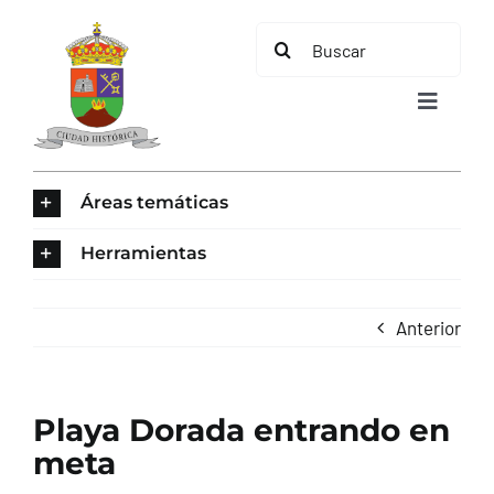
Saltar
Buscar:
al
contenido
Toggle
Navigat
INICIO
Áreas temáticas
ÁREAS TEMÁTICAS
Herramientas
EL MUNICIPIO
Anterior
AYUNTAMIENTO
Playa Dorada entrando en
TURISMO
meta