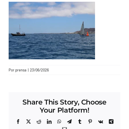
CONTACTO
Por
prensa
|
23/06/2026
Share This Story, Choose
Your Platform!
Facebook
X
Reddit
LinkedIn
WhatsApp
Telegram
Tumblr
Pinterest
Vk
Xing
Correo