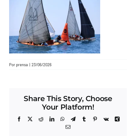
CONTACTO
Por
prensa
|
23/06/2026
Share This Story, Choose
Your Platform!
Facebook
X
Reddit
LinkedIn
WhatsApp
Telegram
Tumblr
Pinterest
Vk
Xing
Correo
electrónico