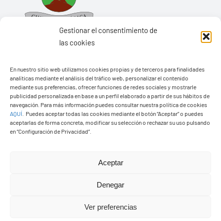
Gestionar el consentimiento de
las cookies
En nuestro sitio web utilizamos cookies propias y de terceros para finalidades
Ayuntamiento de Yaiza
analíticas mediante el análisis del tráfico web, personalizar el contenido
mediante sus preferencias, ofrecer funciones de redes sociales y mostrarle
Pza. de Los Remedios, 1
publicidad personalizada en base a un perfil elaborado a partir de sus hábitos de
35570 – Yaiza
navegación. Para más información puedes consultar nuestra política de cookies
AQUÍ
.
Puedes aceptar todas las cookies mediante el botón “Aceptar” o puedes
Tel:
928 83 62 20
aceptarlas de forma concreta, modificar su selección o rechazar su uso pulsando
en “Configuración de Privacidad”.
Toggle
Aceptar
Navigation
© Copyright2026 Ayuntamiento de Yaiza - Todos los
Transparencia
Denegar
derechos reservads
Ver preferencias
Aviso legal
Diseño web Solucionet.com
&
Cibernatural