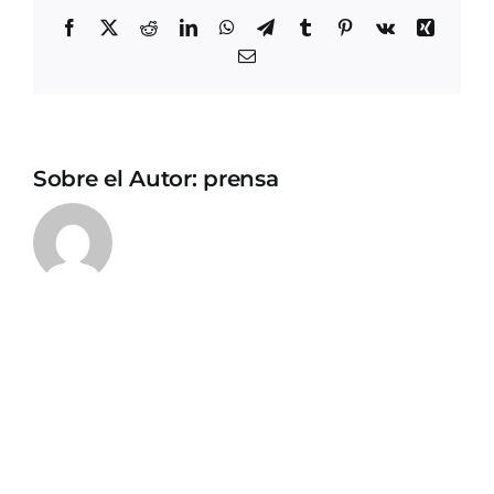
Facebook
X
Reddit
LinkedIn
WhatsApp
Telegram
Tumblr
Pinterest
Vk
Xing
Correo
electrónico
Sobre el Autor:
prensa