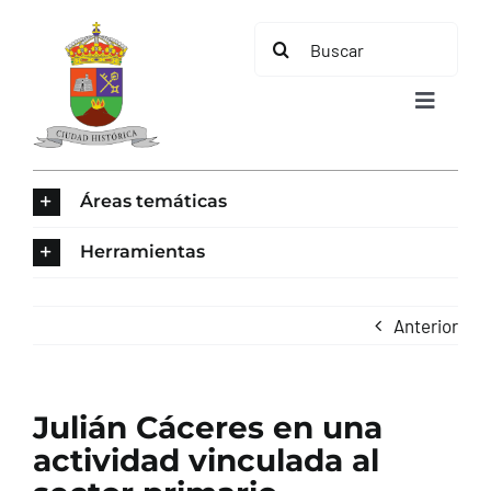
Saltar
Buscar:
al
contenido
Toggle
Navigat
INICIO
Áreas temáticas
ÁREAS TEMÁTICAS
Herramientas
EL MUNICIPIO
Anterior
AYUNTAMIENTO
Julián Cáceres en una
TURISMO
actividad vinculada al