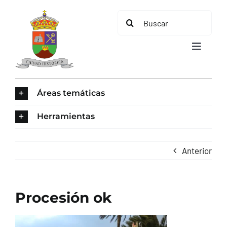
Saltar
Buscar:
al
contenido
Toggle
Navigat
INICIO
Áreas temáticas
ÁREAS TEMÁTICAS
Herramientas
EL MUNICIPIO
Anterior
AYUNTAMIENTO
Procesión ok
TURISMO