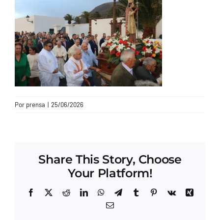
CONTACTO
Por
prensa
|
25/06/2026
Share This Story, Choose
Your Platform!
Facebook
X
Reddit
LinkedIn
WhatsApp
Telegram
Tumblr
Pinterest
Vk
Xing
Correo
electrónico