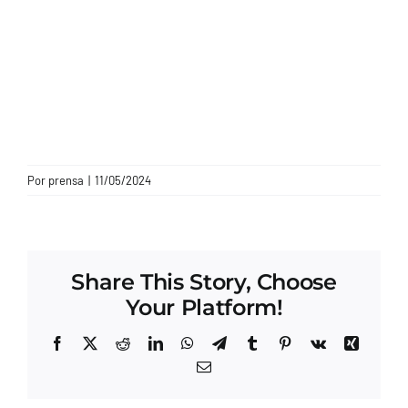
CONTACTO
Por
prensa
|
11/05/2024
Share This Story, Choose
Your Platform!
Facebook
X
Reddit
LinkedIn
WhatsApp
Telegram
Tumblr
Pinterest
Vk
Xing
Correo
electrónico