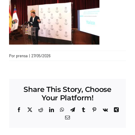
CONTACTO
Por
prensa
|
27/05/2026
Share This Story, Choose
Your Platform!
Facebook
X
Reddit
LinkedIn
WhatsApp
Telegram
Tumblr
Pinterest
Vk
Xing
Correo
electrónico