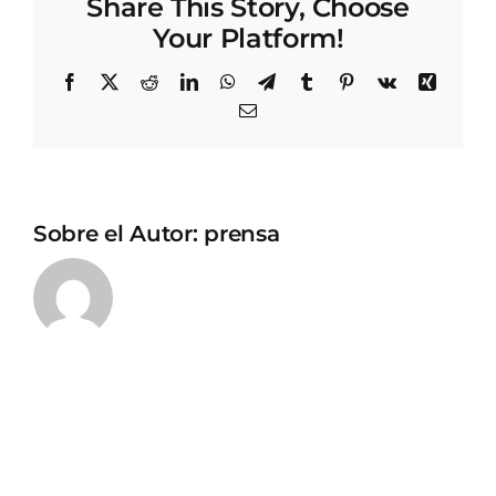
Share This Story, Choose
Your Platform!
Facebook
X
Reddit
LinkedIn
WhatsApp
Telegram
Tumblr
Pinterest
Vk
Xing
Correo
electrónico
Sobre el Autor:
prensa