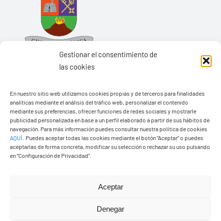
Gestionar el consentimiento de
las cookies
En nuestro sitio web utilizamos cookies propias y de terceros para finalidades
Ayuntamiento de Yaiza
analíticas mediante el análisis del tráfico web, personalizar el contenido
mediante sus preferencias, ofrecer funciones de redes sociales y mostrarle
Pza. de Los Remedios, 1
publicidad personalizada en base a un perfil elaborado a partir de sus hábitos de
navegación. Para más información puedes consultar nuestra política de cookies
35570 – Yaiza
AQUÍ
.
Puedes aceptar todas las cookies mediante el botón “Aceptar” o puedes
Tel:
928 83 62 20
aceptarlas de forma concreta, modificar su selección o rechazar su uso pulsando
en “Configuración de Privacidad”.
Toggle
Aceptar
Navigation
© Copyright2026 Ayuntamiento de Yaiza - Todos los
Transparencia
Denegar
derechos reservads