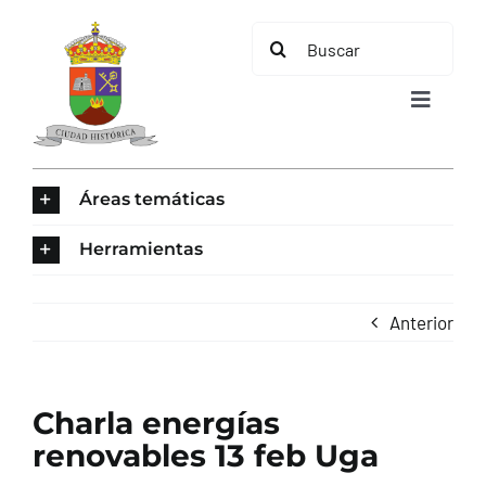
Saltar
Buscar:
al
contenido
Toggle
Navigat
INICIO
Áreas temáticas
ÁREAS TEMÁTICAS
Herramientas
EL MUNICIPIO
Anterior
AYUNTAMIENTO
Charla energías
TURISMO
renovables 13 feb Uga