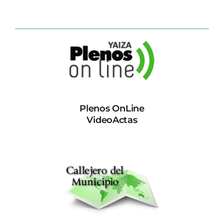
Plenos OnLine
VideoActas