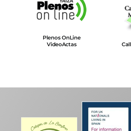
Plenos OnLine
VideoActas
Cal