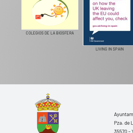
CICLA
COLEGIOS DE LA BIOSFERA
LIVING IN SPAIN
Ayuntami
Pza. de 
35570 – 