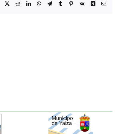
Facebook
X
Reddit
LinkedIn
WhatsApp
Telegram
Tumblr
Pinterest
Vk
Xing
Correo
electrónico