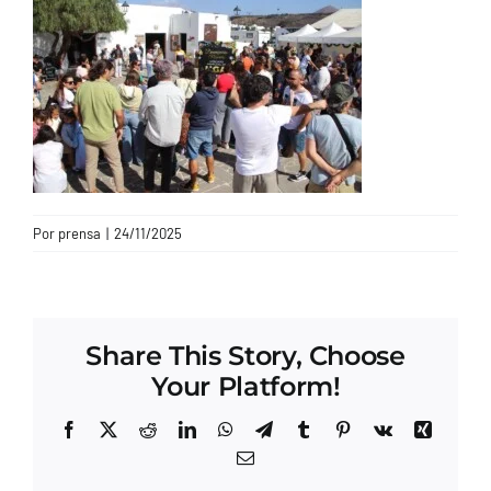
CONTACTO
Por
prensa
|
24/11/2025
Share This Story, Choose
Your Platform!
Facebook
X
Reddit
LinkedIn
WhatsApp
Telegram
Tumblr
Pinterest
Vk
Xing
Correo
electrónico