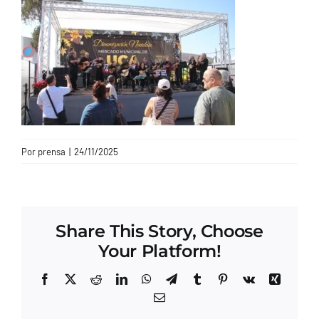
CONTACTO
Por
prensa
|
24/11/2025
Share This Story, Choose
Your Platform!
Facebook
X
Reddit
LinkedIn
WhatsApp
Telegram
Tumblr
Pinterest
Vk
Xing
Correo
electrónico