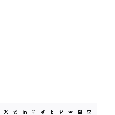
Facebook
X
Reddit
LinkedIn
WhatsApp
Telegram
Tumblr
Pinterest
Vk
Xing
Correo