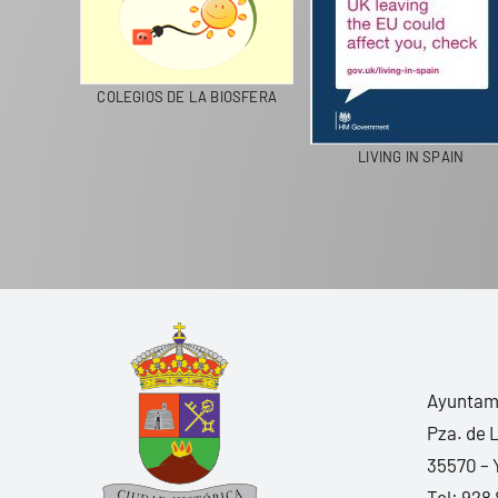
LANZAROTE RECICLA
COLEGIOS DE LA BIOSFERA
LIVIN
Ayuntami
Pza. de 
35570 – 
Tel:
928 