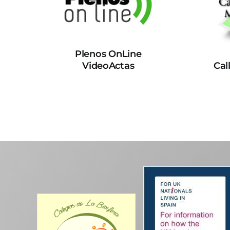
Plenos OnLine
VideoActas
Cal