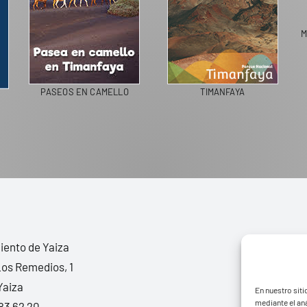
PASEOS EN CAMELLO
TIMANFAYA
G IN SPAIN
ento de Yaiza
Los Remedios, 1
Yaiza
En nuestro siti
mediante el aná
83 62 20