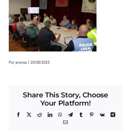
CONTACTO
Por
prensa
|
20/09/2023
Share This Story, Choose
Your Platform!
Facebook
X
Reddit
LinkedIn
WhatsApp
Telegram
Tumblr
Pinterest
Vk
Xing
Correo
electrónico