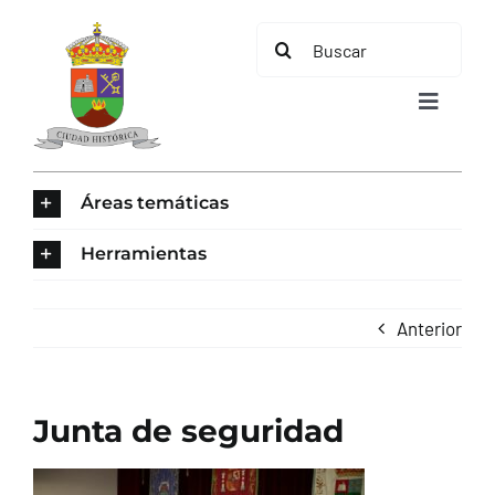
Saltar
Buscar:
al
contenido
Toggle
Navigat
INICIO
Áreas temáticas
ÁREAS TEMÁTICAS
Herramientas
EL MUNICIPIO
Anterior
AYUNTAMIENTO
Junta de seguridad
TURISMO