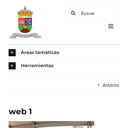
Saltar
Buscar:
al
contenido
Toggle
Navigat
INICIO
Áreas temáticas
ÁREAS TEMÁTICAS
Herramientas
EL MUNICIPIO
Anterior
AYUNTAMIENTO
web 1
TURISMO