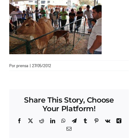
CONTACTO
Por
prensa
|
27/05/2012
Share This Story, Choose
Your Platform!
Facebook
X
Reddit
LinkedIn
WhatsApp
Telegram
Tumblr
Pinterest
Vk
Xing
Correo
electrónico