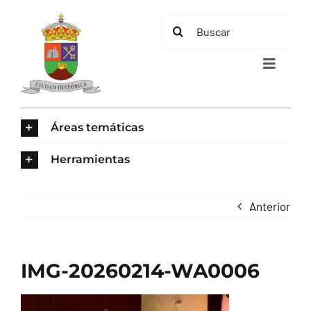
Saltar
Buscar:
al
contenido
Toggle
Navigat
INICIO
Áreas temáticas
ÁREAS TEMÁTICAS
Herramientas
EL MUNICIPIO
Anterior
AYUNTAMIENTO
IMG-20260214-WA0006
TURISMO