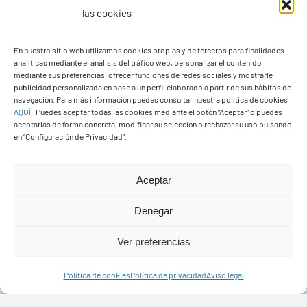
las cookies
En nuestro sitio web utilizamos cookies propias y de terceros para finalidades
analíticas mediante el análisis del tráfico web, personalizar el contenido
Ayuntamiento de Yaiza
mediante sus preferencias, ofrecer funciones de redes sociales y mostrarle
Pza. de Los Remedios, 1
publicidad personalizada en base a un perfil elaborado a partir de sus hábitos de
navegación. Para más información puedes consultar nuestra política de cookies
35570 – Yaiza
AQUÍ
.
Puedes aceptar todas las cookies mediante el botón “Aceptar” o puedes
Tel:
928 83 62 20
aceptarlas de forma concreta, modificar su selección o rechazar su uso pulsando
en “Configuración de Privacidad”.
Toggle
Aceptar
Navigation
© Copyright2026 Ayuntamiento de Yaiza - Todos los
Transparencia
Denegar
derechos reservads
Ver preferencias
Aviso legal
Diseño web Solucionet.com
&
Cibernatural
Política de cookies
Política de privacidad
Aviso legal
Política de privacidad