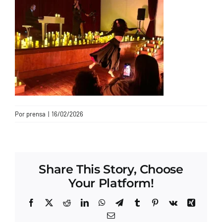
CONTACTO
Por
prensa
|
16/02/2026
Share This Story, Choose
Your Platform!
Facebook
X
Reddit
LinkedIn
WhatsApp
Telegram
Tumblr
Pinterest
Vk
Xing
Correo