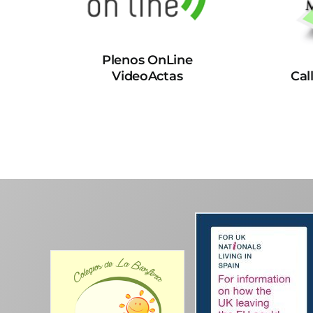
Plenos OnLine
VideoActas
Cal