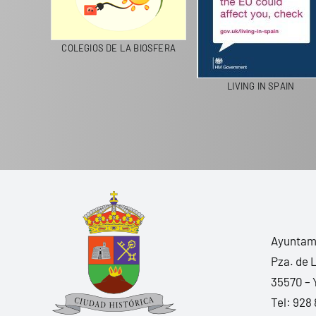
CICLA
COLEGIOS DE LA BIOSFERA
LIVING IN SPAIN
Ayuntami
Pza. de 
35570 – 
Tel:
928 