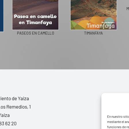
M
PASEOS EN CAMELLO
TIMANFAYA
ento de Yaiza
Los Remedios, 1
Yaiza
En nuestro siti
mediante el aná
83 62 20
funciones de r