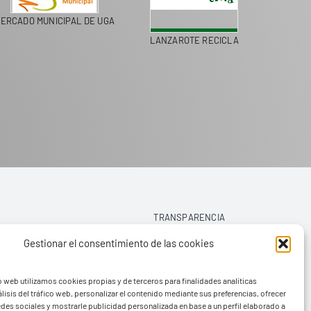
ERCADO MUNICIPAL DE UGA
LANZAROTE RECICLA
COLEGI
TRANSPARENCIA
Gestionar el consentimiento de las cookies
AVISO LEGAL
o web utilizamos cookies propias y de terceros para finalidades analíticas
POLÍTICA DE PRIVACIDAD
lisis del tráfico web, personalizar el contenido mediante sus preferencias, ofrecer
edes sociales y mostrarle publicidad personalizada en base a un perfil elaborado a