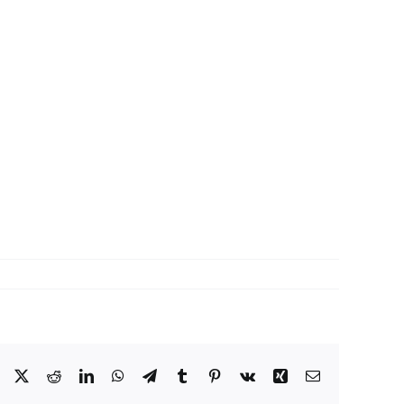
Facebook
X
Reddit
LinkedIn
WhatsApp
Telegram
Tumblr
Pinterest
Vk
Xing
Correo
electrónico