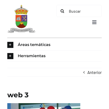
Saltar
Buscar:
al
contenido
Toggle
Navigat
INICIO
Áreas temáticas
ÁREAS TEMÁTICAS
Herramientas
EL MUNICIPIO
Anterior
AYUNTAMIENTO
web 3
TURISMO