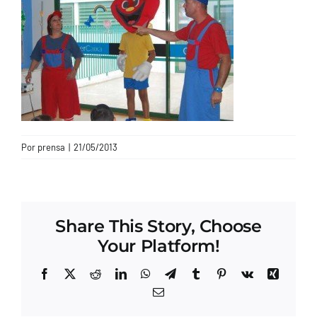
CONTACTO
Por
prensa
|
21/05/2013
Share This Story, Choose
Your Platform!
Facebook
X
Reddit
LinkedIn
WhatsApp
Telegram
Tumblr
Pinterest
Vk
Xing
Correo
electrónico