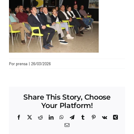
CONTACTO
Por
prensa
|
26/03/2026
Share This Story, Choose
Your Platform!
Facebook
X
Reddit
LinkedIn
WhatsApp
Telegram
Tumblr
Pinterest
Vk
Xing
Correo
electrónico