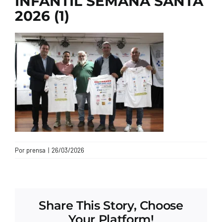
INFANTIL SEMANA SANTA
2026 (1)
CONTACTO
Por
prensa
|
26/03/2026
Share This Story, Choose
Your Platform!