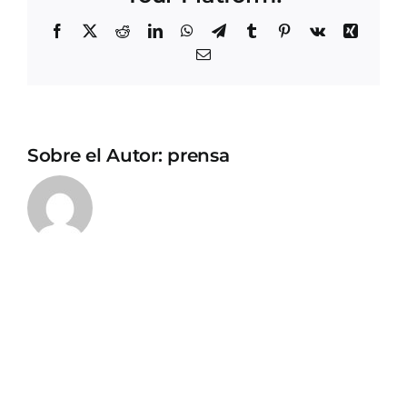
Facebook
X
Reddit
LinkedIn
WhatsApp
Telegram
Tumblr
Pinterest
Vk
Xing
Correo
electrónico
Sobre el Autor:
prensa