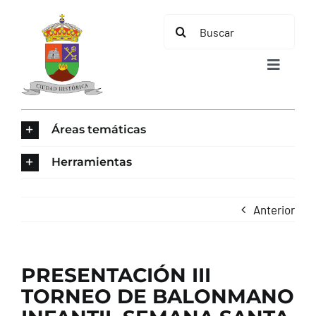
Saltar
Buscar:
al
contenido
Toggle
Navigat
INICIO
Áreas temáticas
ÁREAS TEMÁTICAS
Herramientas
EL MUNICIPIO
Anterior
AYUNTAMIENTO
PRESENTACIÓN III
TURISMO
TORNEO DE BALONMANO