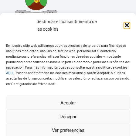
Gestionar el consentimiento de
las cookies
En nuestro sitio web utilizamos cookies propias y de terceros para finalidades
Ayuntamiento de Yaiza
analíticas mediante el análisis del tráfico web, personalizar el contenido
mediante sus preferencias, ofrecer funciones de redes sociales y mostrarle
Pza. de Los Remedios, 1
publicidad personalizada en base a un perfil elaborado a partir de sus hábitos de
35570 – Yaiza
navegación. Para más información puedes consultar nuestra política de cookies
AQUÍ
.
Puedes aceptar todas las cookies mediante el botón “Aceptar” o puedes
Tel:
928 83 62 20
aceptarlas de forma concreta, modificar su selección o rechazar su uso pulsando
en “Configuración de Privacidad”.
Toggle
Aceptar
Navigation
© Copyright2026 Ayuntamiento de Yaiza - Todos los
Transparencia
Denegar
derechos reservads
Ver preferencias
Aviso legal
Diseño web Solucionet.com
&
Cibernatural