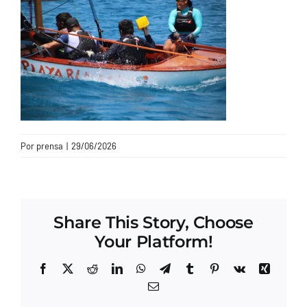
CONTACTO
Por
prensa
|
29/06/2026
Share This Story, Choose
Your Platform!
Facebook
X
Reddit
LinkedIn
WhatsApp
Telegram
Tumblr
Pinterest
Vk
Xing
Correo
electrónico